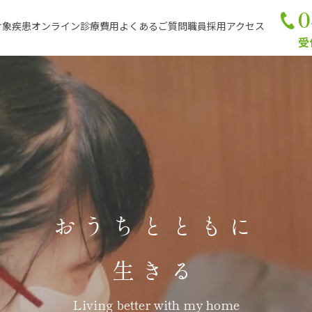
0
対象疾患
オンライン診療
費用
よくあるご質問
職員採用
アクセス
受付
おうちとともに
生きる
Living better with my home