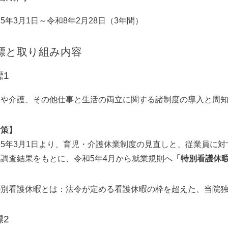
5年3月1日～令和8年2月28日（3年間）
標と取り組み内容
標1
児や介護、その他仕事と生活の両立に関する諸制度の導入と周
対策】
5年3月1日より、育児・介護休業制度の見直しと、従業員に
調査結果をもとに、令和5年4月から就業規則へ
「特別看護休
特別看護休暇とは：法令が定める看護休暇の枠を超えた、当院
標2