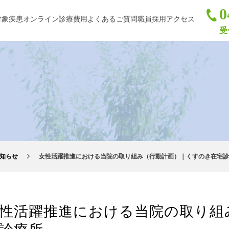
0
対象疾患
オンライン診療
費用
よくあるご質問
職員採用
アクセス
受
知らせ
女性活躍推進における当院の取り組み（行動計画）｜くすのき在宅診
性活躍推進における当院の取り組