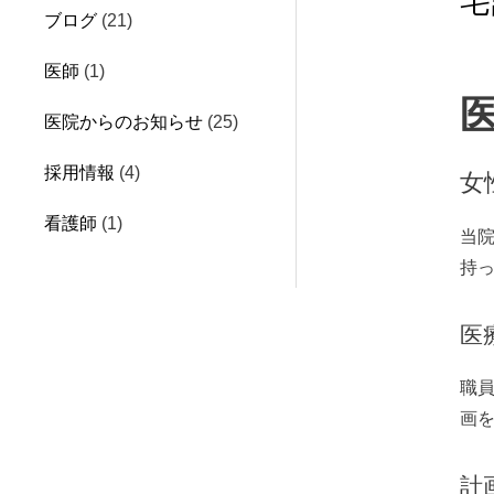
宅
ブログ
(21)
医師
(1)
医院からのお知らせ
(25)
採用情報
(4)
女
看護師
(1)
当
持
医
職
画
計