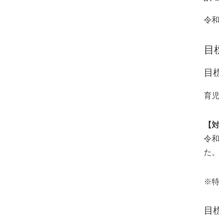
令和
目
目
育
【
令和
た。
※
目