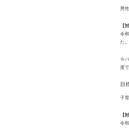
男
【
令和
た
※
度
目
子
【
令和