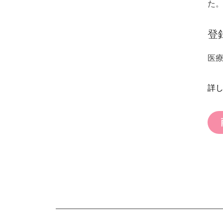
た
登
医
詳