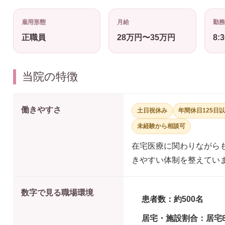
雇用形態
月給
勤務
正職員
28万円〜35万円
8:
当院の特徴
働きやすさ
土日祝休み
年間休日125日
未経験から相談可
在宅医療に関わりながら
きやすい体制を整えてい
数字で見る職場環境
患者数：約500名
居宅・施設割合：居宅